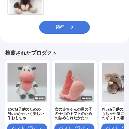
続行
推薦されたプロダクト
25CM子供のための
女の赤ちゃんの男の子
Plush子供の
Plushかわいく美しい
の子供のギフトのため
もちゃ生気に満
牛おもちゃ
の詰められたかたつむ
のギフトの報酬
りのPlushおもちゃ
て詰められるお
ベストプライス
ベストプライス
ベストプラ