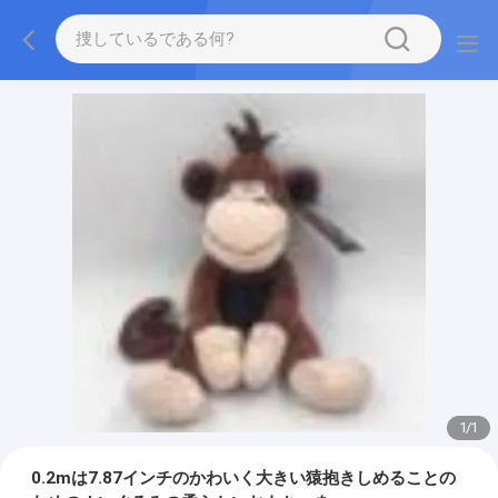
1
/
1
0.2mは7.87インチのかわいく大きい猿抱きしめることの