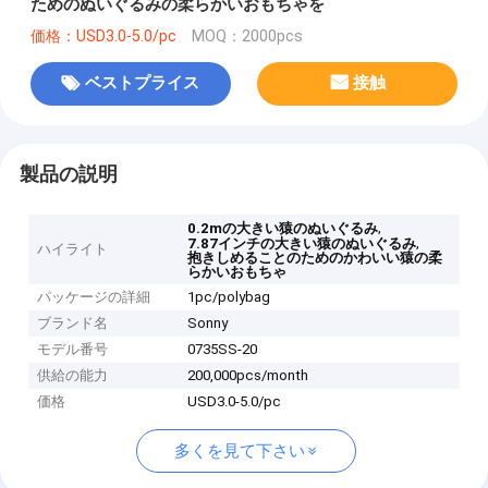
ためのぬいぐるみの柔らかいおもちゃを
価格：USD3.0-5.0/pc
MOQ：2000pcs
ベストプライス
接触
製品の説明
,
0.2mの大きい猿のぬいぐるみ
,
7.87インチの大きい猿のぬいぐるみ
ハイライト
抱きしめることのためのかわいい猿の柔
らかいおもちゃ
パッケージの詳細
1pc/polybag
ブランド名
Sonny
モデル番号
0735SS-20
供給の能力
200,000pcs/month
価格
USD3.0-5.0/pc
多くを見て下さい