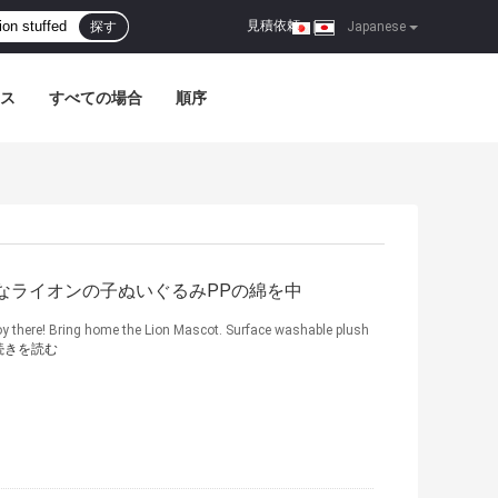
見積依頼
探す
|
Japanese
ス
すべての場合
順序
大なライオンの子ぬいぐるみPPの綿を中
oy there! Bring home the Lion Mascot. Surface washable plush
続きを読む