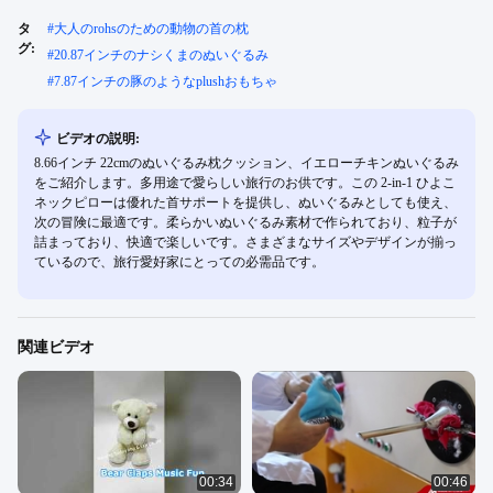
タ
#
大人のrohsのための動物の首の枕
グ:
#
20.87インチのナシくまのぬいぐるみ
#
7.87インチの豚のようなplushおもちゃ
ビデオの説明:
8.66インチ 22cmのぬいぐるみ枕クッション、イエローチキンぬいぐるみ
をご紹介します。多用途で愛らしい旅行のお供です。この 2-in-1 ひよこ
ネックピローは優れた首サポートを提供し、ぬいぐるみとしても使え、
次の冒険に最適です。柔らかいぬいぐるみ素材で作られており、粒子が
詰まっており、快適で楽しいです。さまざまなサイズやデザインが揃っ
ているので、旅行愛好家にとっての必需品です。
関連ビデオ
00:34
00:46