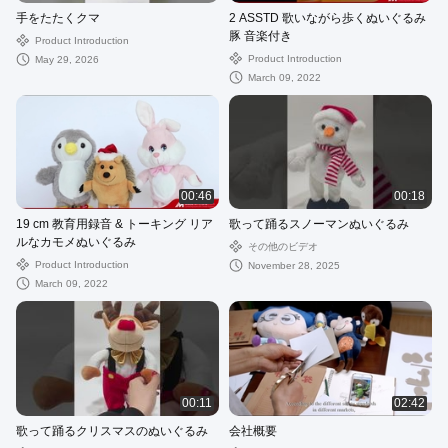
手をたたくクマ
2 ASSTD 歌いながら歩くぬいぐるみ
豚 音楽付き
Product Introduction
Product Introduction
May 29, 2026
March 09, 2022
00:46
00:18
19 cm 教育用録音 & トーキング リア
歌って踊るスノーマンぬいぐるみ
ルなカモメぬいぐるみ
その他のビデオ
Product Introduction
November 28, 2025
March 09, 2022
00:11
02:42
歌って踊るクリスマスのぬいぐるみ
会社概要