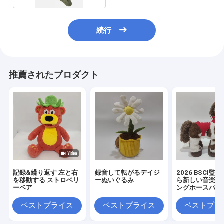
続行
推薦されたプロダクト
記録&繰り返す 左と右
録音して転がるデイジ
2026 BSCI監
を移動する ストロベリ
ーぬいぐるみ
ら新しい音楽ウ
ーベア
ングホースパル
もちゃ
ベストプライス
ベストプライス
ベストプラ