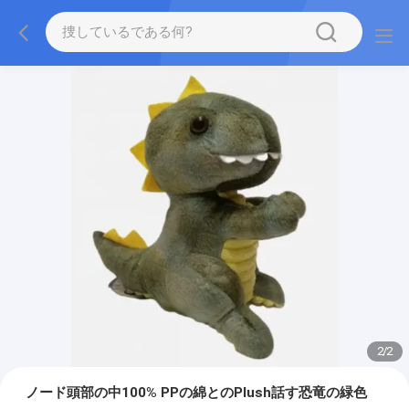
2
/
2
ノード頭部の中100% PPの綿とのPlush話す恐竜の緑色