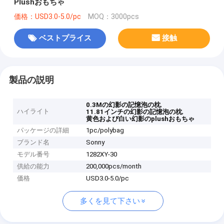
Plushおもちゃ
価格：USD3.0-5.0/pc
MOQ：3000pcs
ベストプライス
接触
製品の説明
,
0.3Mの幻影の記憶泡の枕
ハイライト
,
11.81インチの幻影の記憶泡の枕
黄色および白い幻影のplushおもちゃ
パッケージの詳細
1pc/polybag
ブランド名
Sonny
モデル番号
1282XY-30
供給の能力
200,000pcs/month
価格
USD3.0-5.0/pc
多くを見て下さい