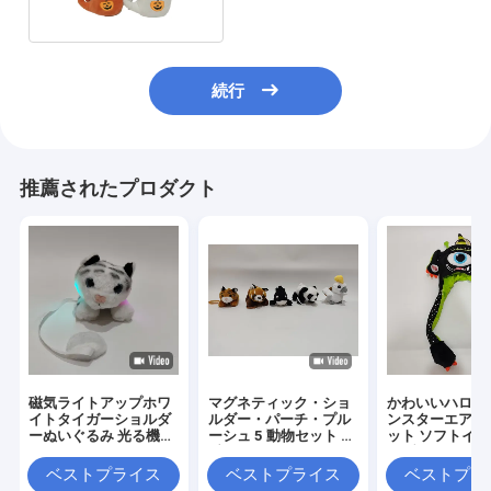
続行
推薦されたプロダクト
磁気ライトアップホワ
マグネティック・ショ
かわいいハロウ
イトタイガーショルダ
ルダー・パーチ・プル
ンスターエアバ
ーぬいぐるみ 光る機能
ーシュ 5 動物セット 可
ット ソフトイ
付き
愛くてインタラクティ
タブル面白いパ
ブなコレクション
ーコスチューム
ベストプライス
ベストプライス
ベストプラ