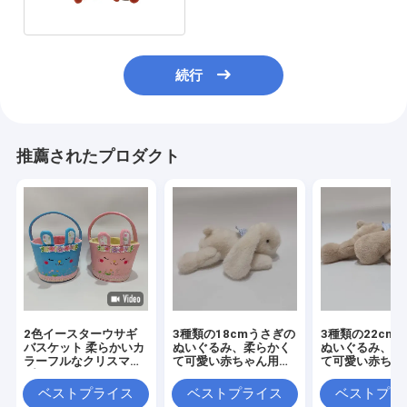
続行
推薦されたプロダクト
2色イースターウサギ
3種類の18cmうさぎの
3種類の22cm
バスケット 柔らかいカ
ぬいぐるみ、柔らかく
ぬいぐるみ、柔
ラーフルなクリスマス
て可愛い赤ちゃん用ウ
て可愛い赤ちゃ
プレゼントコレクショ
サギ
サギ
ン
ベストプライス
ベストプライス
ベストプラ