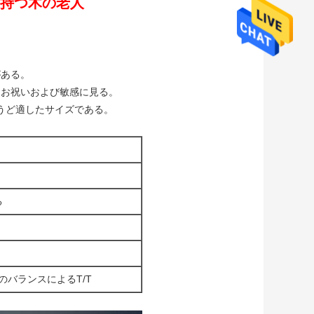
持つ木の老人
がある。
にお祝いおよび敏感に見る。
うど適したサイズである。
。
る
のバランスによるT/T