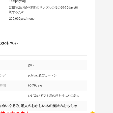
1pc/polybag
沈殿物及び試作期間のサンプルの後の60-70days確
認するため
200,000pcs/month
法のおもちゃ
赤い
ング:
polybag及びカートン
時間:
60-70days
ひげ及びギフト用の箱を持つ木の老人
的なぬいぐるみ
老人のおかしい木の魔法のおもちゃ
,