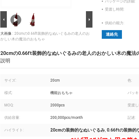
パッケージの詳細:
受渡し時間:
供給の能力:
大画像 :
20cmの0.66ft装飾的なぬいぐるみの老人のお
連絡先
かしい木の魔法のおもちゃ
20cmの0.66ft装飾的なぬいぐるみの老人のおかしい木の魔
説明
サイズ:
20cm
色:
様式:
機能おもちゃ
パッキ
MOQ:
2000pcs
受渡し
供給容量:
200,000pcs/month
記述:
20cmの装飾的なぬいぐるみ
0.66ftの装飾
ハイライト:
,