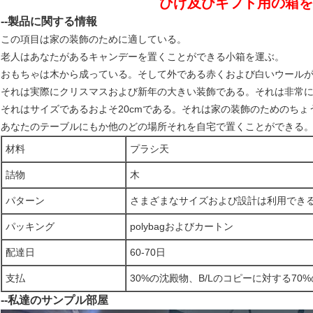
ひげ及びギフト用の箱を
--製品に関する情報
この項目は家の装飾のために適している。
老人はあなたがあるキャンデーを置くことができる小箱を運ぶ。
おもちゃは木から成っている。そして外である赤くおよび白いウール
それは実際にクリスマスおよび新年の大きい装飾である。それは非常
それはサイズであるおよそ20cmである。それは家の装飾のためのちょ
あなたのテーブルにもか他のどの場所それを自宅で置くことができる
材料
プラシ天
詰物
木
パターン
さまざまなサイズおよび設計は利用でき
パッキング
polybagおよびカートン
配達日
60-70日
支払
30%の沈殿物、B/Lのコピーに対する70%
--私達のサンプル部屋