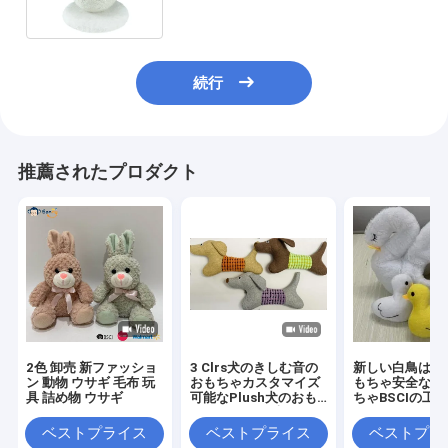
した
続行
推薦されたプロダクト
2色 卸売 新ファッショ
3 Clrs犬のきしむ音の
新しい白鳥はペ
ン 動物 ウサギ 毛布 玩
おもちゃカスタマイズ
もちゃ安全な犬
具 詰め物 ウサギ
可能なPlush犬のおも
ちゃBSCIの工
ちゃBSCIの監査
た
ベストプライス
ベストプライス
ベストプラ