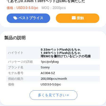
てあそぶ0.336m 1.08ftペットはEMCを満たした
価格：USD3.0-5.0/pc
MOQ：2000pcs
ベストプライス
接触
製品の説明
,
0.33mペットPlushおもちゃ
ハイライト
,
1.08ftペットPlushおもちゃ
球EMCを傷付けているピンクの毛猫
パッケージの詳細
1pc/polybag
ブランド名
Sonny
モデル番号
AC004-SZ
供給の能力
200,000pcs/month
価格
USD3.0-5.0/pc
多くを見て下さい