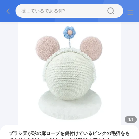
1
/
1
プラシ天が球の麻ロープを傷付けているピンクの毛猫をも