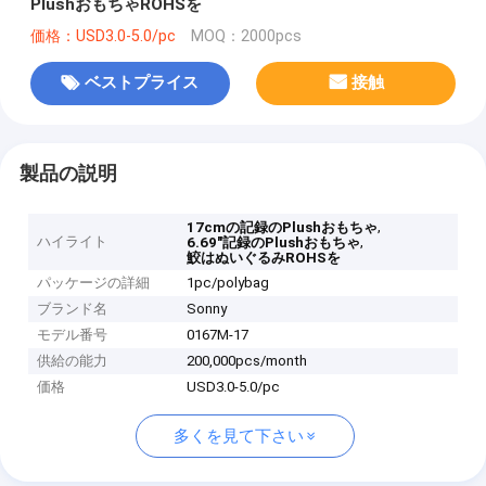
PlushおもちゃROHSを
価格：USD3.0-5.0/pc
MOQ：2000pcs
ベストプライス
接触
製品の説明
,
17cmの記録のPlushおもちゃ
ハイライト
,
6.69"記録のPlushおもちゃ
鮫はぬいぐるみROHSを
パッケージの詳細
1pc/polybag
ブランド名
Sonny
モデル番号
0167M-17
供給の能力
200,000pcs/month
価格
USD3.0-5.0/pc
多くを見て下さい