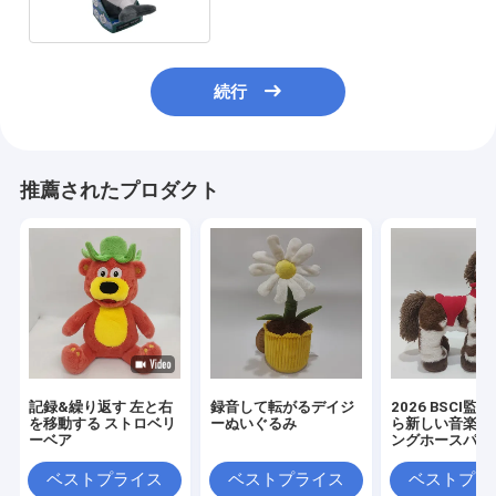
続行
推薦されたプロダクト
記録&繰り返す 左と右
録音して転がるデイジ
2026 BSCI監
を移動する ストロベリ
ーぬいぐるみ
ら新しい音楽ウ
ーベア
ングホースパル
もちゃ
ベストプライス
ベストプライス
ベストプラ